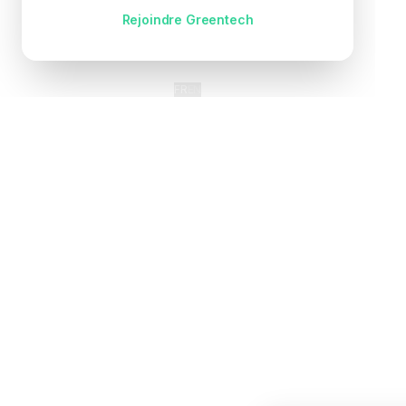
Pas encore de compte ?
Rejoindre Greentech
FR
EN