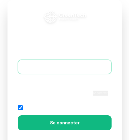
Connexion B2B
Accédez à votre espace professionnel
E-mail *
Mot de passe *
Montrer
Rester connecté
Mot de passe oublié?
Se connecter