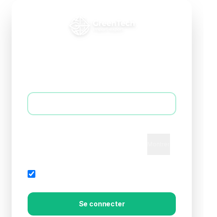
Connexion B2B
Accédez à votre espace professionnel
E-mail *
Mot de passe *
Montrer
Mot de passe oublié?
Rester connecté
Se connecter