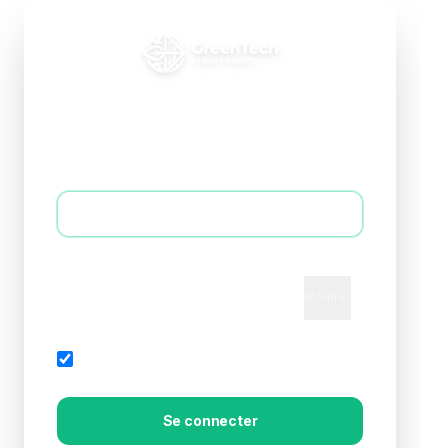
Connexion B2B
Accédez à votre espace professionnel
E-mail *
Mot de passe *
Montrer
Mot de passe oublié?
Rester connecté
Se connecter