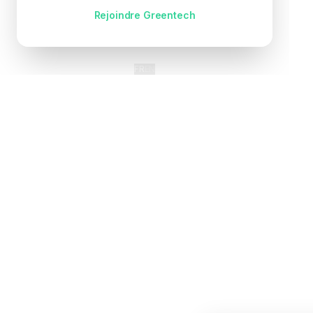
Pas encore de compte ?
Rejoindre Greentech
FR
EN