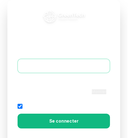
Connexion B2B
Accédez à votre espace professionnel
E-mail *
Mot de passe *
Montrer
Rester connecté
Mot de passe oublié?
Se connecter