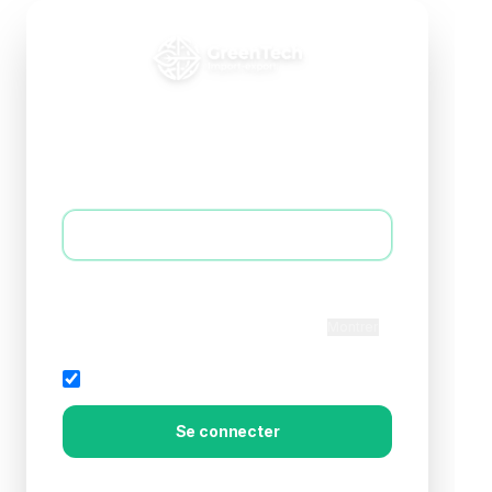
Connexion B2B
Accédez à votre espace professionnel
E-mail *
Mot de passe *
Montrer
Rester connecté
Mot de passe oublié?
Se connecter