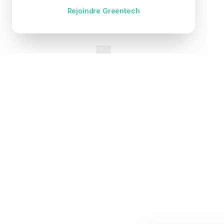
Pas encore de compte ?
Rejoindre Greentech
FR
EN