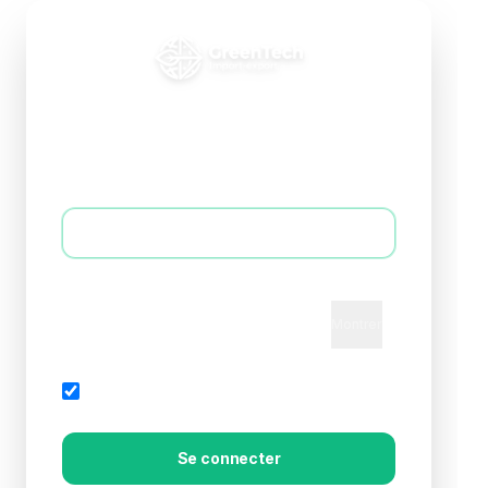
Connexion B2B
Accédez à votre espace professionnel
E-mail *
Mot de passe *
Montrer
Mot de passe oublié?
Rester connecté
Se connecter