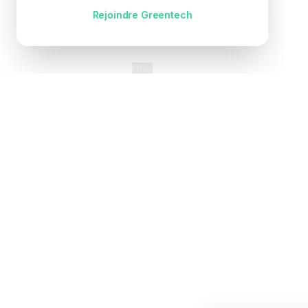
Pas encore de compte ?
Rejoindre Greentech
FR
EN