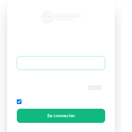
Connexion B2B
Accédez à votre espace professionnel
E-mail *
Mot de passe *
Montrer
Rester connecté
Mot de passe oublié?
Se connecter