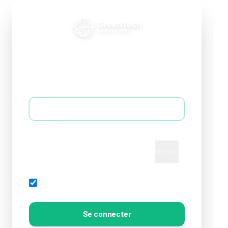
Connexion B2B
Accédez à votre espace professionnel
E-mail *
Mot de passe *
Montrer
Mot de passe oublié?
Rester connecté
Se connecter