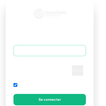
Connexion B2B
Accédez à votre espace professionnel
E-mail *
Mot de passe *
Montrer
Mot de passe oublié?
Rester connecté
Se connecter