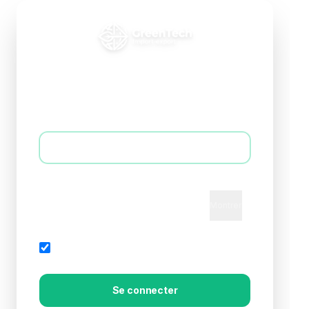
Connexion B2B
Accédez à votre espace professionnel
E-mail *
Mot de passe *
Montrer
Mot de passe oublié?
Rester connecté
Se connecter