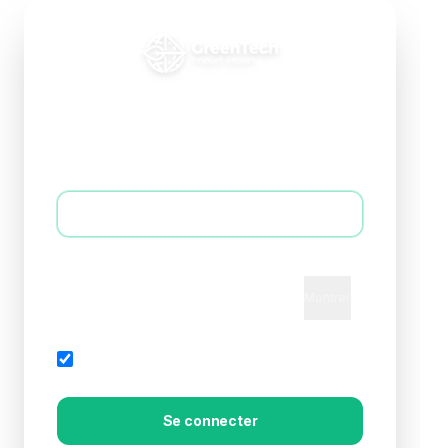
Connexion B2B
Accédez à votre espace professionnel
E-mail *
Mot de passe *
Montrer
Mot de passe oublié?
Rester connecté
Se connecter