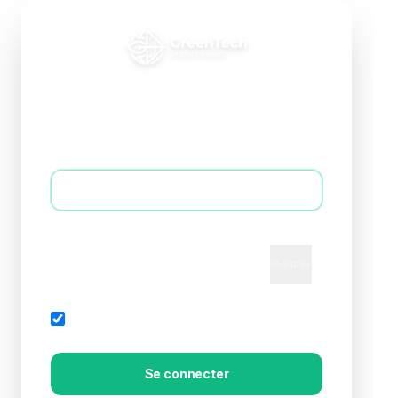
Connexion B2B
Accédez à votre espace professionnel
E-mail *
Mot de passe *
Montrer
Mot de passe oublié?
Rester connecté
Se connecter