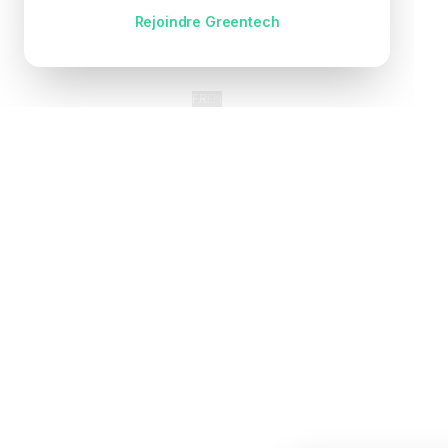
Pas encore de compte ?
Rejoindre Greentech
FR
EN