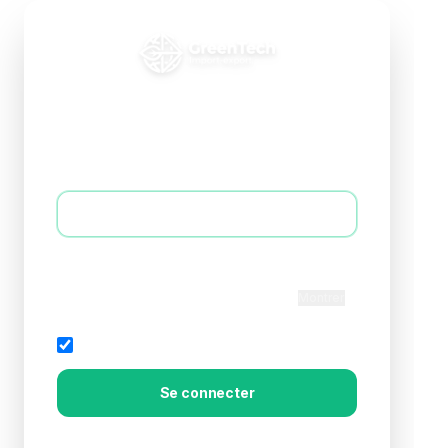
Connexion B2B
Accédez à votre espace professionnel
E-mail *
Mot de passe *
Montrer
Rester connecté
Mot de passe oublié?
Se connecter