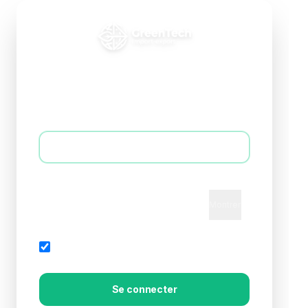
Connexion B2B
Accédez à votre espace professionnel
E-mail *
Mot de passe *
Montrer
Mot de passe oublié?
Rester connecté
Se connecter