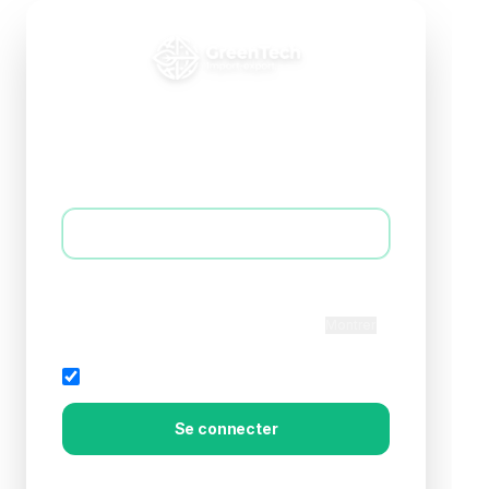
Connexion B2B
Accédez à votre espace professionnel
E-mail *
Mot de passe *
Montrer
Rester connecté
Mot de passe oublié?
Se connecter