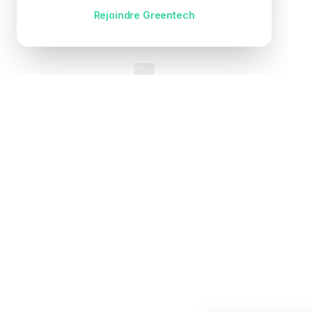
Pas encore de compte ?
Rejoindre Greentech
FR
EN