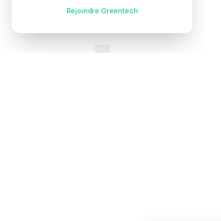
Pas encore de compte ?
Rejoindre Greentech
FR
EN