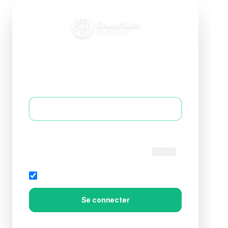
Connexion B2B
Accédez à votre espace professionnel
E-mail *
Mot de passe *
Montrer
Rester connecté
Mot de passe oublié?
Se connecter